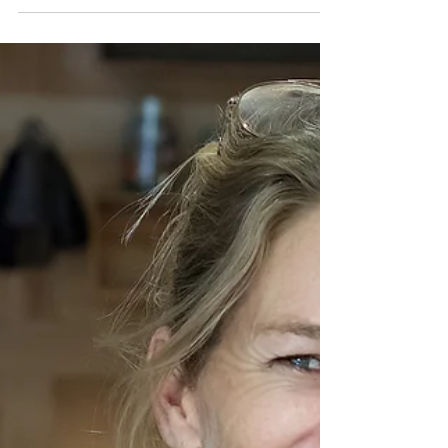
arndomens mobbning och elaka beteenden
försvinner inte av sig själva – de kryper in i de tysta
hörnen av vuxenlivet. De visar sig som skakig
självkänsla, överanpassning, att ständigt sätta andras
behov före sina egna, överanalyserande och det där
sättet du håller tillbaka dig själv även när du vet att
du inte borde. Här förklaras varför dessa gamla
mönster fortfarande lever kvar i ditt nervsystem, hur
barndomstrauma kan påverka vuxenlivet i det tysta,
och hur hypnosterapi kan