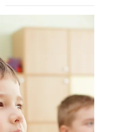
omedvetna mönster som skapats tidigt i livet. I den
här artikeln får du förstå varför det händer, hur det
påverkar både psykisk och fysisk hälsa, och hur det
går att förändra på ett tryggt sätt så att relationer kan
bli lugnare, sundare och mer hållbara, både privat
och i arbetslivet.