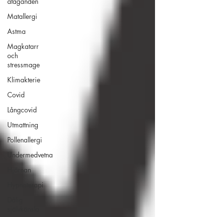
åtaganden
Matallergi
Astma
Magkatarr
och
stressmage
Klimakterie
Covid
Långcovid
Utmattning
Pollenallergi
Undermedvetna
Hjärnan
Hypnoterapi
Dålig
självkänsla