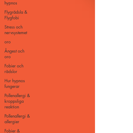
hypnos
Flygrädsla &
Flygfobi
Stress och
nervsystemet
oro
Ångest och
oro
Fobier och
rädslor
Hur hypnos
fungerar
Pollenallergi &
kroppsliga
reaktion
Pollenallergi &
allergier
Fobier &