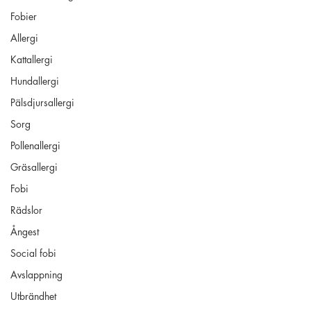
Fobier
Allergi
Kattallergi
Hundallergi
Pälsdjursallergi
Sorg
Pollenallergi
Gräsallergi
Fobi
Rädslor
Ångest
Social fobi
Avslappning
Utbrändhet