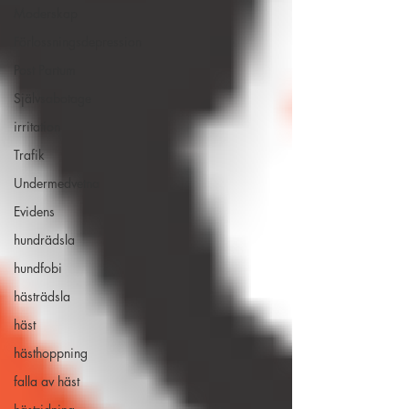
Moderskap
Förlossningsdepression
Post Partum
Självsabotage
irritation
Trafik
Undermedvetna
Evidens
hundrädsla
hundfobi
hästrädsla
häst
hästhoppning
falla av häst