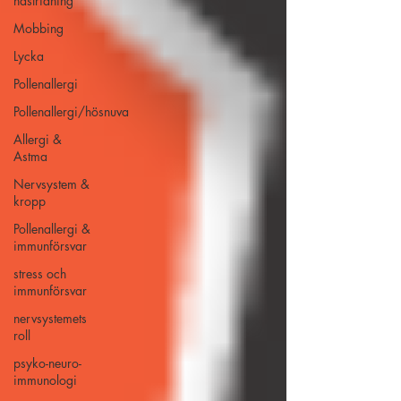
hästridning
Mobbing
Lycka
Pollenallergi
Pollenallergi/hösnuva
Allergi &
Astma
Nervsystem &
kropp
Pollenallergi &
immunförsvar
stress och
immunförsvar
nervsystemets
roll
psyko-neuro-
immunologi