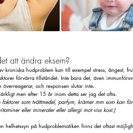
det att ändra eksem?
v kroniska hudproblem kan till exempel stress, ångest, fru
ktorer förvärra tillståndet. Inte bara det, även immunförs
ch överreagerar, och responsen slutar inte. 
märkligt men efter 15 år inom detta ser jag det ofta.
s faktorer som tvättmedel, parfym, krämer mm som kan fö
itaminer eller mineraler eller allergi mot viss kost.) 
n helhetssyn på hudproblematiken finns det oftast möjligh