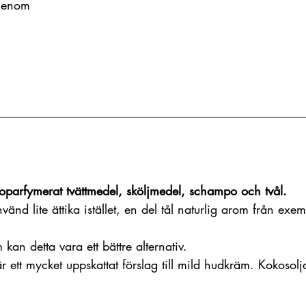
 genom 
oparfymerat tvättmedel, sköljmedel, schampo och tvål. 
änd lite ättika istället, en del tål naturlig arom från exem
kan detta vara ett bättre alternativ. 
r ett mycket uppskattat förslag till mild hudkräm. Kokosolj
.