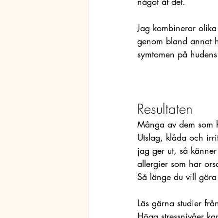
något åt det. 
Jag kombinerar olika
genom bland annat hyp
symtomen på hudens y
Resultaten
Många av dem som har
Utslag, klåda och irr
jag ger ut, så känne
allergier som har ors
Så länge du vill göra
Läs gärna studier frå
Höga stressnivåer ka