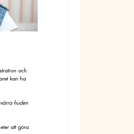
stration och 
varet kan ha 
rvärra huden 
eter att göra 