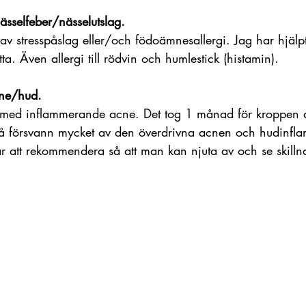
sselfeber/nässelutslag. 
v stresspåslag eller/och födoämnesallergi. Jag har hjälpt
ta. Även allergi till rödvin och humlestick (histamin).
ne/hud.
 med inflammerande acne. Det tog 1 månad för kroppen a
 så försvann mycket av den överdrivna acnen och hudinfl
är att rekommendera så att man kan njuta av och se skill