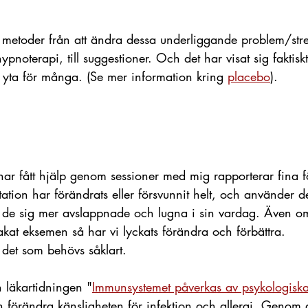
 metoder från att ändra dessa underliggande problem/stre
noterapi, till suggestioner. Och det har visat sig faktisk
ta för många. (Se mer information kring 
placebo
).
 fått hjälp genom sessioner med mig rapporterar fina fö
itation har förändrats eller försvunnit helt, och använder 
r de sig mer avslappnade och lugna i sin vardag. Även om
akat eksemen så har vi lyckats förändra och förbättra. 
 det som behövs såklart. 
n läkartidningen "
Immunsystemet påverkas av psykologiska
n förändra känsligheten för infektion och allergi. Genom 