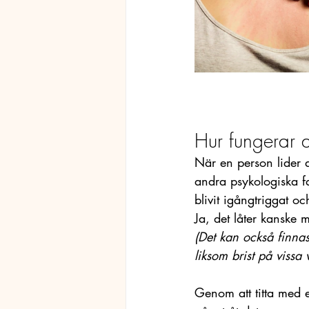
Hur fungerar 
När en person lider a
andra psykologiska fa
blivit igångtriggat o
Ja, det låter kanske 
(Det kan också finna
liksom brist på vissa v
Genom att titta med e