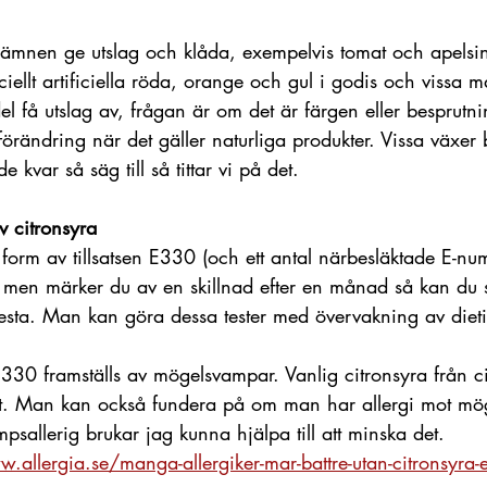
ämnen ge utslag och klåda, exempelvis tomat och apelsin
ellt artificiella röda, orange och gul i godis och vissa mat
l få utslag av, frågan är om det är färgen eller besprutn
 förändring när det gäller naturliga produkter. Vissa växer 
 kvar så säg till så tittar vi på det. 
v citronsyra
 i form av tillsatsen E330 (och ett antal närbesläktade E-nu
) men märker du av en skillnad efter en månad så kan du
esta. Man kan göra dessa tester med övervakning av dietis
a E330 framställs av mögelsvampar. Vanlig citronsyra från c
t. Man kan också fundera på om man har allergi mot mög
psallerig brukar jag kunna hjälpa till att minska det.  
.allergia.se/manga-allergiker-mar-battre-utan-citronsyra