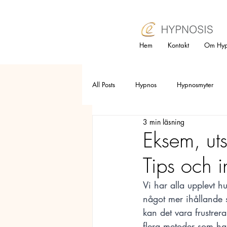
Hem
Kontakt
Om Hyp
All Posts
Hypnos
Hypnosmyter
3 min läsning
Pälsdjursallergi
Sorg
Pollen
Eksem, ut
Tips och i
Utbrändhet
Presentkort
Dep
Vi har alla upplevt hu
något mer ihållande 
Smärtlindring
placebo
Sju
kan det vara frustrer
flera metoder som har 