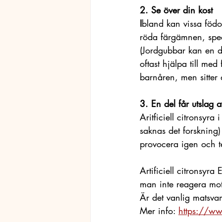
2. Se över din kost  
I
bland kan vissa födo
röda färgämnen, speci
(Jordgubbar kan en de
oftast hjälpa till med
barnåren, men sitter de
3. En del får utslag a
Aritficiell citronsyra
saknas det forskning
provocera igen och t
Artificiell citronsyr
man inte reagera mo
Är det vanlig matsvam
Mer info:
https://www