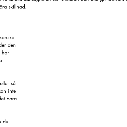
göra skillnad.
kanske 
uder den 
 har 
e 
eller så 
kan inte 
 det bara 
h du 