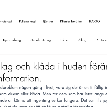
noterapi
Pollenallergi
Tjänster
Klienter berättar
BLOGG
Djupandning
Stresshantering
Fobier
Allergi
Kattalle
allergi
Gräsallergi
Fobi
Rädslor
Ångest
Social f
slag och klåda i huden förä
nformation.
ression
Tips
ilska
aggression
Huvudvärk
Traum
dproblem någon gång i livet, vare sig det är en tillfällig irr
som eksem eller klåda. Men för dem som har letat länge ef
kvård
Tandläkarskräck
ande att känna att ingenting verkar fungera. Det var tills 
visat sig vara ett sätt att få en naturlig förändring.