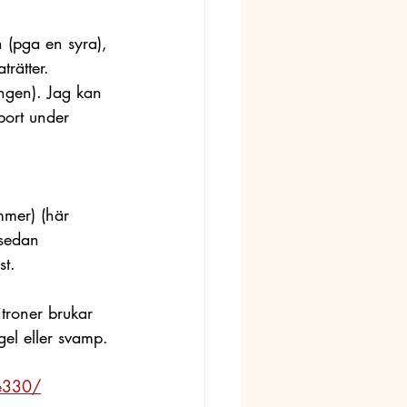
 (pga en syra), 
rätter. 
ingen). Jag kan 
bort under 
mmer) (här 
 sedan 
t. 
itroner brukar 
el eller svamp. 
-e330/