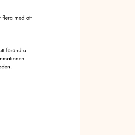
 flera med att 
tt förändra 
ammationen. 
naden.