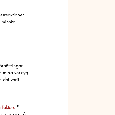
ssreaktioner 
t minska 
rbättringar. 
de mina verktyg 
 det varit 
 faktorer
" 
att minska på 