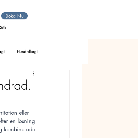
Boka Nu
Sök
rgi
Hundallergi
obi
Avslappning
ndrad.
a
Eksem o utslag
itation eller 
ter en lösning 
jag kombinerade 