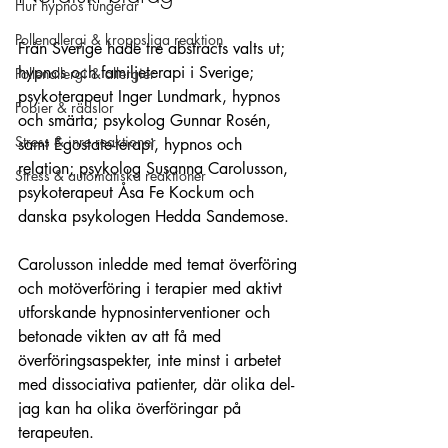
Hur hypnos fungerar
Pollenallergi & kroppsliga reaktion
Från Sverige hade tre abstracts valts ut; 
hypnos och familjeterapi i Sverige; 
Pollenallergi & allergier
psykoterapeut Inger Lundmark, hypnos 
Fobier & rädslor
och smärta; psykolog Gunnar Rosén, 
Stress & inre reaktioner
samt Egostate-terapi, hypnos och 
relation; psykolog Susanna Carolusson, 
Stress & automatiska reaktioner
psykoterapeut Åsa Fe Kockum och 
danska psykologen Hedda Sandemose.
Carolusson inledde med temat överföring 
och motöverföring i terapier med aktivt 
utforskande hypnosinterventioner och 
betonade vikten av att få med 
överföringsaspekter, inte minst i arbetet 
med dissociativa patienter, där olika del-
jag kan ha olika överföringar på 
terapeuten.