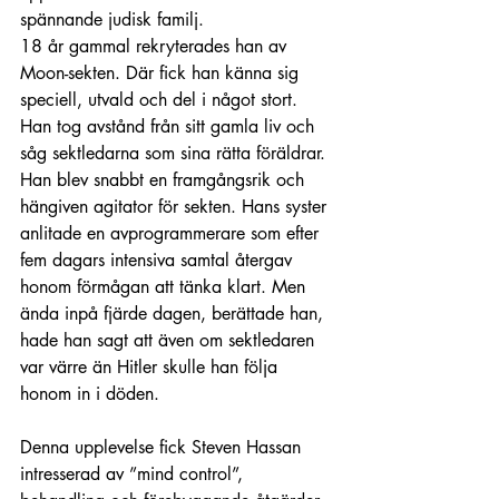
spännande judisk familj.
18 år gammal rekryterades han av 
Moon-sekten. Där fick han känna sig 
speciell, utvald och del i något stort. 
Han tog avstånd från sitt gamla liv och 
såg sektledarna som sina rätta föräldrar. 
Han blev snabbt en framgångsrik och 
hängiven agitator för sekten. Hans syster 
anlitade en avprogrammerare som efter 
fem dagars intensiva samtal återgav 
honom förmågan att tänka klart. Men 
ända inpå fjärde dagen, berättade han, 
hade han sagt att även om sektledaren 
var värre än Hitler skulle han följa 
honom in i döden.
Denna upplevelse fick Steven Hassan 
intresserad av ”mind control”, 