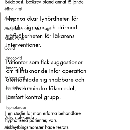
Budapest, beskrev bland annat följande 
Matallergi
rön: 
Hypnos ökar lyhördheten för 
Astma
subtila signaler och därmed 
Magkatarr och stressmage
träffsäkerheten för läkarens 
Klimakterie
interventioner. 
Covid
Långcovid
Patienter som fick suggestioner 
Utmattning
om tillfrisknande inför operation 
Pollenallergi
återhämtade sig snabbare och 
behövde mindre läkemedel, 
Undermedvetna
jämfört kontrollgrupp.
Hjärnan
Hypnoterapi
I en studie lät man erfarna behandlare 
Dålig självkänsla
hypnotisera patienter, vars 
Moderskap
anknytningsmönster hade testats. 