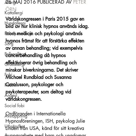
26 MAJ 2016 PUBLICERAD AV 
PETER 
Allergi
ÖRN
Kattallergi
Världskongressen i Paris 2015 gav en 
Hundallergi
bild av hur klinisk hypnos används idag. 
Pälsdjursallergi
Inom medicin och psykologi används 
hypnos främst för att förstärka effekten 
Sorg
av annan behandling; vid exempelvis 
Pollenallergi
cancerbehandling då hypnos 
effektiviserar övrig behandling och 
Gräsallergi
minskar biverkningarna. Det skriver 
Fobi
Michael Rundblad och Susanna 
Carolusson, psykologer och 
Rädslor
psykoterapeuter, som deltog vid 
Ångest
världskongressen.
Social fobi
Ordföranden i Internationella 
Avslappning
Hypnosföreningen, ISH, psykolog Julie 
Utbrändhet
Linden från USA, känd för sitt kreativa 
hypnosarbete med barn och ungdomar, 