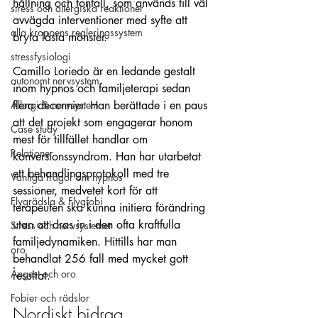
hållning och tonfall, som används till väl 
stress och allergiska reaktioner
avvägda interventioner med syfte att 
alla kroppens regleringssystem
bryta låsta mönster.
stressfysiologi
Camillo Loriedo är en ledande gestalt 
autonomt nervsystem
inom hypnos och familjeterapi sedan 
Allergi & nervsystem
flera decennier. Han berättade i en paus 
att det projekt som engagerar honom 
Case study
mest för tillfället handlar om 
Relationer
konversionssyndrom. Han har utarbetat 
ett behandlingsprotokoll med tre 
Vanliga frågor om hypnos
sessioner, medvetet kort för att 
Flygrädsla & Flygfobi
terapeuten ska kunna initiera förändring 
utan att dras in i den ofta kraftfulla 
Stress och nervsystemet
familjedynamiken. Hittills har man 
oro
behandlat 256 fall med mycket gott 
Ångest och oro
resultat.
Fobier och rädslor
Nordiskt bidrag