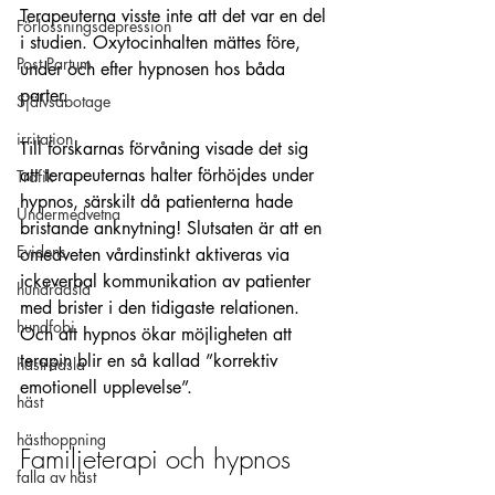
Terapeuterna visste inte att det var en del 
Förlossningsdepression
i studien. Oxytocinhalten mättes före, 
Post Partum
under och efter hypnosen hos båda 
parter. 
Självsabotage
irritation
Till forskarnas förvåning visade det sig 
att terapeuternas halter förhöjdes under 
Trafik
hypnos, särskilt då patienterna hade 
Undermedvetna
bristande anknytning! Slutsaten är att en 
Evidens
omedveten vårdinstinkt aktiveras via 
ickeverbal kommunikation av patienter 
hundrädsla
med brister i den tidigaste relationen.  
hundfobi
Och att hypnos ökar möjligheten att 
terapin blir en så kallad ”korrektiv 
hästrädsla
emotionell upplevelse”.
häst
hästhoppning
Familjeterapi och hypnos
falla av häst