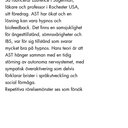
Så rubricerar Laurence I Sugerman, 
läkare och professor i Rochester USA, 
sitt föredrag. AST har ökat och en 
lösning kan vara hypnos och 
biofeedback. Det finns en samsjuklighet 
för ångesttillstånd, sömnsvårigheter och 
IBS, var för sig tillstånd som svarar 
mycket bra på hypnos. Hans teori är att 
AST hänger samman med en tidig 
störning av autonoma nervsystemet, med 
sympatisk överaktivering som delvis 
förklarar brister i språkutveckling och 
social förmåga.
Repetitiva rörelsemönster ses som försök 
till självreglering för att lugna systemet. 
Dessa beteenden kan användas som 
resurser i hypnos för att nå avspänning 
och egenkontroll. Laurence I Sugerman 
illustrerade med en uppochnedvänd 