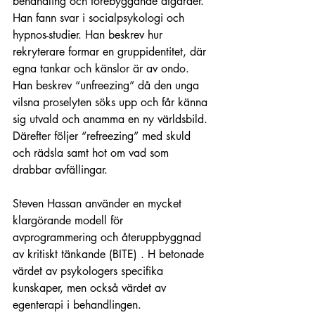
behandling och förebyggande åtgärder. 
Han fann svar i socialpsykologi och 
hypnos-studier. Han beskrev hur 
rekryterare formar en gruppidentitet, där 
egna tankar och känslor är av ondo. 
Han beskrev “unfreezing” då den unga 
vilsna proselyten söks upp och får känna 
sig utvald och anamma en ny världsbild. 
Därefter följer “refreezing” med skuld 
och rädsla samt hot om vad som 
drabbar avfällingar.
Steven Hassan använder en mycket 
klargörande modell för 
avprogrammering och återuppbyggnad 
av kritiskt tänkande (BITE) . H betonade 
värdet av psykologers specifika 
kunskaper, men också värdet av 
egenterapi i behandlingen. 