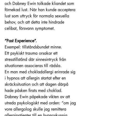
och Dabney Ewin tolkade kliandet som 
förnekad lust. När han kunde acceptera 
lust som uttryck för normala sexuella 
behov, och att detta inte hindrade 
celibat, försvann symptomet.
”Past Experience”. 
Exempel: tillståndsbundet minne. 
Ett psykiskt trauma orsakar ett 
stresstillstånd där sinnesintryck från 
situationen associeras till rädsla. 
En man med chokladallergi erinrade sig 
i hypnos att allergin startat efter en 
skräcksituation och att dagen därpå 
hade påsken firats med choklad. 
Dabney Ewin påpekade vikten av att 
utreda psykologiskt med orden: ”om jag 
vore allergolog skulle jag remittera 
allergipatienter till en hypnoskunnig 