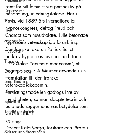
Presentkort
samt för sitt feministiska perspektiv på 
Depression
behandling, inledningstalade. Här i 
Tips
Paris, vid 1889 års internationella 
hypnoskongress, deltog Freud och 
ilska
Charcot som huvudtalare. Julie betonade 
aggression
hypnosens vetenskapliga förankring.
Den franske läkaren Patrick Bellet 
Huvudvärk
beskrev hypnosens historia med start i 
Trauma
1700-talets ”animala magnetism”, ett 
begrepp som F A Mesmer använde i sin 
Eksem o utslag
framställan till den franska 
Smärtlindring
vetenskapsakademin. 
placebo
Förklaringsmodellen godtogs inte av 
myndigheten, så man släppte teorin och 
Sjukvård
betonade suggestionernas betydelse som 
Tandläkarskräck
verksam faktor.
IBS mage
Docent Kata Varga, forskare och lärare i 
Skjuter upp åtaganden