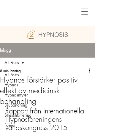
Inlägg
All Posts
8 min läsning
All Posts
Hypnos förstärker positiv
Hypnos
effekt av medicinsk
Hypnosmyter
behandling
Djupandning
Rapport från Internationella 
Stresshantering
Hypnosföreningens 
Fobier
världskongress 2015