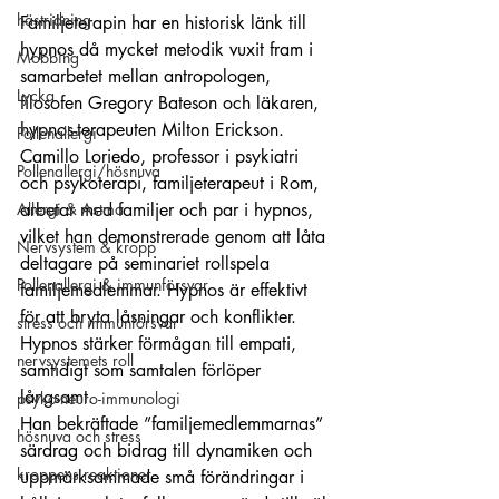
hästridning
Familjeterapin har en historisk länk till 
hypnos då mycket metodik vuxit fram i 
Mobbing
samarbetet mellan antropologen, 
Lycka
filosofen Gregory Bateson och läkaren, 
hypnos-terapeuten Milton Erickson. 
Pollenallergi
Camillo Loriedo, professor i psykiatri 
Pollenallergi/hösnuva
och psykoterapi, familjeterapeut i Rom, 
Allergi & Astma
arbetar med familjer och par i hypnos, 
vilket han demonstrerade genom att låta 
Nervsystem & kropp
deltagare på seminariet rollspela 
Pollenallergi & immunförsvar
familjemedlemmar. Hypnos är effektivt 
för att bryta låsningar och konflikter. 
stress och immunförsvar
Hypnos stärker förmågan till empati, 
nervsystemets roll
samtidigt som samtalen förlöper 
långsamt.
psyko-neuro-immunologi
Han bekräftade ”familjemedlemmarnas” 
hösnuva och stress
särdrag och bidrag till dynamiken och 
kroppens reaktioner
uppmärksammade små förändringar i 