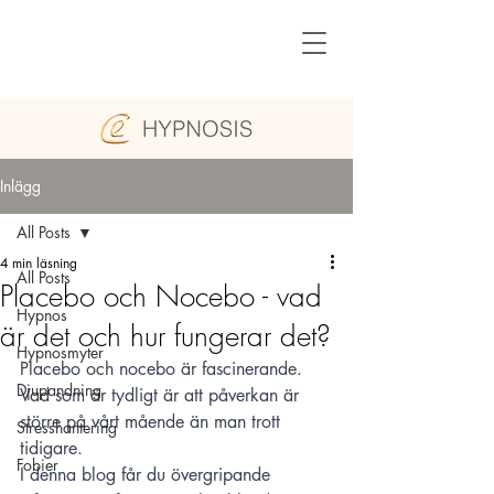
Inlägg
All Posts
4 min läsning
All Posts
Placebo och Nocebo - vad
Hypnos
är det och hur fungerar det?
Hypnosmyter
Placebo och nocebo är fascinerande. 
Djupandning
Vad som är tydligt är att påverkan är 
större på vårt mående än man trott 
Stresshantering
tidigare. 
Fobier
I denna blog får du övergripande 