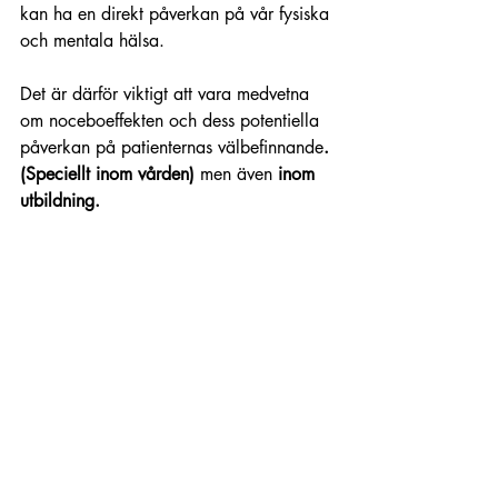
kan ha en direkt påverkan på vår fysiska 
och mentala hälsa. 
Det är därför viktigt att vara medvetna 
om noceboeffekten och dess potentiella 
påverkan på patienternas välbefinnande
. 
(Speciellt inom vården) 
men även
 inom 
utbildning.
Hypnoterapi och placebo - 
hur fungerar det?
Hur kan man använda detta till sin 
fördel?
Hypnoterapi är som en resa in i ditt 