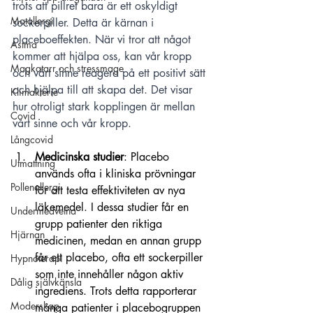
trots att pillret bara är ett oskyldigt 
Matallergi
sockerpiller. Detta är kärnan i 
placeboeffekten. När vi tror att något 
Astma
kommer att hjälpa oss, kan vår kropp 
Magkatarr och stressmage
och vårt sinne reagera på ett positivt sätt 
och hjälpa till att skapa det. Det visar 
Klimakterie
hur otroligt stark kopplingen är mellan 
Covid
vårt sinne och vår kropp. 
Långcovid
Medicinska studier
: Placebo 
Utmattning
används ofta i kliniska prövningar 
Pollenallergi
för att testa effektiviteten av nya 
läkemedel. I dessa studier får en 
Undermedvetna
grupp patienter den riktiga 
Hjärnan
medicinen, medan en annan grupp 
får ett placebo, ofta ett sockerpiller 
Hypnoterapi
som inte innehåller någon aktiv 
Dålig självkänsla
ingrediens. Trots detta rapporterar 
Moderskap
många patienter i placebogruppen 