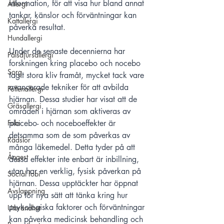
information, för att visa hur bland annat 
Allergi
tankar, känslor och förväntningar kan 
Kattallergi
påverka resultat. 
Hundallergi
Under de senaste decennierna har 
Pälsdjursallergi
forskningen kring placebo och nocebo 
Sorg
tagit stora kliv framåt, mycket tack vare 
avancerade tekniker för att avbilda 
Pollenallergi
hjärnan. Dessa studier har visat att de 
Gräsallergi
områden i hjärnan som aktiveras av 
Fobi
placebo- och noceboeffekter är 
detsamma som de som påverkas av 
Rädslor
många läkemedel. Detta tyder på att 
Ångest
dessa effekter inte enbart är inbillning, 
utan har en verklig, fysisk påverkan på 
Social fobi
hjärnan. Dessa upptäckter har öppnat 
Avslappning
upp för nya sätt att tänka kring hur 
psykologiska faktorer och förväntningar 
Utbrändhet
kan påverka medicinsk behandling och 