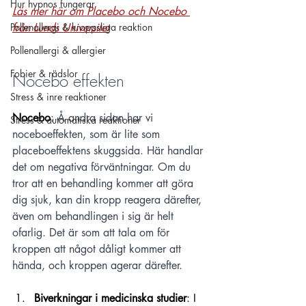
Hur hypnos fungerar
Läs mer här om Placebo och Nocebo 
från Lunds Universitet
Pollenallergi & kroppsliga reaktion
Pollenallergi & allergier
Fobier & rädslor
Nocebo effekten
Stress & inre reaktioner
Nocebo
: Å andra sidan har vi 
Stress & automatiska reaktioner
noceboeffekten, som är lite som 
placeboeffektens skuggsida. Här handlar 
det om negativa förväntningar. Om du 
tror att en behandling kommer att göra 
dig sjuk, kan din kropp reagera därefter, 
även om behandlingen i sig är helt 
ofarlig. Det är som att tala om för 
kroppen att något dåligt kommer att 
hända, och kroppen agerar därefter.
Biverkningar i medicinska studier
: I 