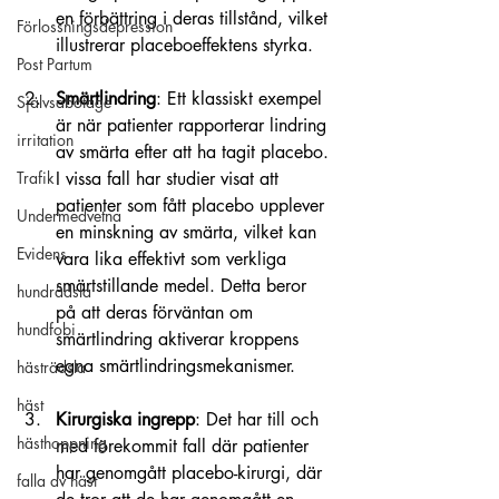
en förbättring i deras tillstånd, vilket 
Förlossningsdepression
illustrerar placeboeffektens styrka.
Post Partum
Smärtlindring
: Ett klassiskt exempel 
Självsabotage
är när patienter rapporterar lindring 
irritation
av smärta efter att ha tagit placebo. 
I vissa fall har studier visat att 
Trafik
patienter som fått placebo upplever 
Undermedvetna
en minskning av smärta, vilket kan 
Evidens
vara lika effektivt som verkliga 
smärtstillande medel. Detta beror 
hundrädsla
på att deras förväntan om 
hundfobi
smärtlindring aktiverar kroppens 
egna smärtlindringsmekanismer.
hästrädsla
häst
Kirurgiska ingrepp
: Det har till och 
hästhoppning
med förekommit fall där patienter 
har genomgått placebo-kirurgi, där 
falla av häst