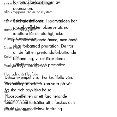
faktorer i behandlingen av 
stress och allergiska reaktioner
depression.
alla kroppens regleringssystem
Sportprestationer
: I sportvärlden har 
stressfysiologi
placeboeffekten observerats när 
autonomt nervsystem
idrottare får ett ofarligt, icke-
Allergi & nervsystem
prestationshöjande ämne, men ändå 
visar förbättrad prestation. De tror 
Case study
att de fått en prestandaförbättrande 
Relationer
behandling, vilket ökar deras 
självförtroende och prestation. 
Vanliga frågor om hypnos
Flygrädsla & Flygfobi
Dessa exempel visar hur kraftfulla våra 
Stress och nervsystemet
förväntningar och tro kan vara på vår 
fysiska och psykiska hälsa. 
oro
Placeboeffekten är ett fascinerande 
Ångest och oro
fenomen som fortsätter att utforskas och 
förstås inom medicinsk forskning.
Fobier och rädslor