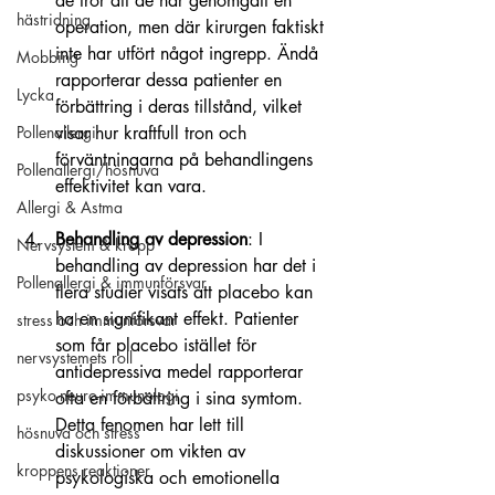
de tror att de har genomgått en 
hästridning
operation, men där kirurgen faktiskt 
inte har utfört något ingrepp. Ändå 
Mobbing
rapporterar dessa patienter en 
Lycka
förbättring i deras tillstånd, vilket 
visar hur kraftfull tron och 
Pollenallergi
förväntningarna på behandlingens 
Pollenallergi/hösnuva
effektivitet kan vara. 
Allergi & Astma
Behandling av depression
: I 
Nervsystem & kropp
behandling av depression har det i 
Pollenallergi & immunförsvar
flera studier visats att placebo kan 
ha en signifikant effekt. Patienter 
stress och immunförsvar
som får placebo istället för 
nervsystemets roll
antidepressiva medel rapporterar 
psyko-neuro-immunologi
ofta en förbättring i sina symtom. 
Detta fenomen har lett till 
hösnuva och stress
diskussioner om vikten av 
kroppens reaktioner
psykologiska och emotionella 