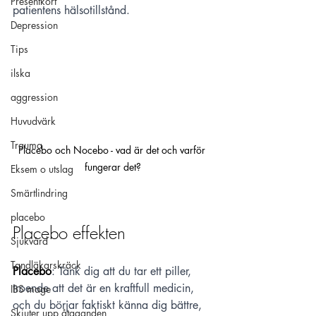
Presentkort
patientens hälsotillstånd.
Depression
Tips
ilska
aggression
Huvudvärk
Trauma
Placebo och Nocebo - vad är det och varför 
fungerar det?
Eksem o utslag
Smärtlindring
placebo
Placebo effekten
Sjukvård
Tandläkarskräck
Placebo
: Tänk dig att du tar ett piller, 
troende att det är en kraftfull medicin, 
IBS mage
och du börjar faktiskt känna dig bättre, 
Skjuter upp åtaganden