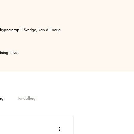
 hypnoterapi i Sverige, kan du börja
ing i livet.
rgi
Hundallergi
obi
Avslappning