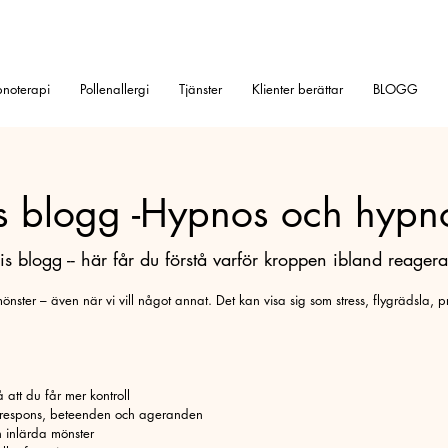
noterapi
Pollenallergi
Tjänster
Klienter berättar
BLOGG
s blogg -Hypnos och hypn
 blogg -- här får du förstå varför kroppen ibland reagerar 
nster – även när vi vill något annat. Det kan visa sig som stress, flygrädsla, pr
att du får mer kontroll
 respons, beteenden och ageranden
 inlärda mönster