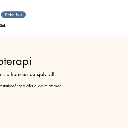
Boka Nu
Sök
oterapi
starkare än du själv vill.
estationsångest eller allergirelaterade