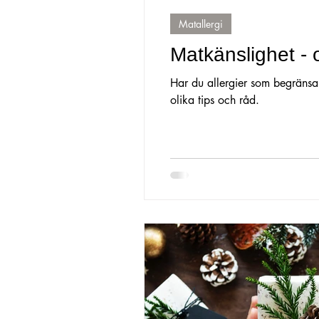
Matallergi
Utbrändhet
Presentkort
Dep
Matkänslighet - o
Har du allergier som begränsar 
Smärtlindring
placebo
Sju
olika tips och råd.