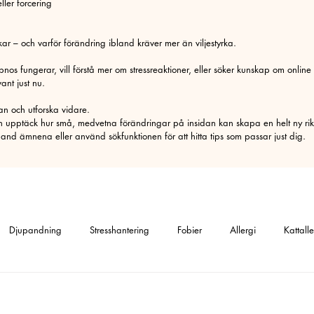
ler forcering
ar – och varför förändring ibland kräver mer än viljestyrka.
os fungerar, vill förstå mer om stressreaktioner, eller söker kunskap om online
nt just nu.
dan och utforska vidare.
h upptäck hur små, medvetna förändringar på insidan kan skapa en helt ny riktn
nd ämnena eller använd sökfunktionen för att hitta tips som passar just dig.
Djupandning
Stresshantering
Fobier
Allergi
Kattalle
allergi
Gräsallergi
Fobi
Rädslor
Ångest
Social f