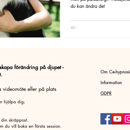
du kan ändra det
skapa förändring på djupet -
Om Ce-hypnosi
t.
Information
 videomöte eller på plats
GDPR
an hjälpa dig;
i din skräppost.
m du vill boka en första session.