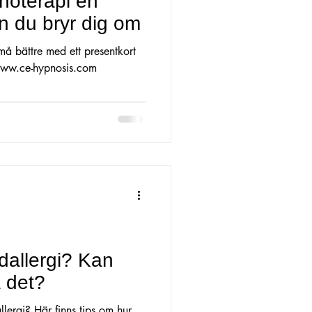
noterapi en
on du bryr dig om
 må bättre med ett presentkort
www.ce-hypnosis.com
llergi? Kan
 det?
llergi? Här finns tips om hur