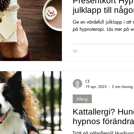
Presentkort Hyp
julklapp till någ
Ge en värdefull julklapp i att
på hypnoterapi. Läs mer på 
CE
19 apr. 2023
2 min läsning
Allergi
Kattallergi? Hunda
hypnos förändra
Trött på pälsallergi? Husdjursa