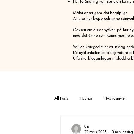
Hur förändring kan ske utan kamp el
Målet är att göra det begripligt.
Att visa hur kropp och sinne samverk
Oavsett om du är nyfiken på hur hypn
med det ämne som känns mest releva
Välj en kategori eller ett inlägg ne
Låt nyfikenheten leda dig vidare oc
Utforska blogginläggen, bläddra bla
All Posts
Hypnos
Hypnosmyter
Pälsdjursallergi
Sorg
Pollen
CE
22 mars 2025
3 min läsning