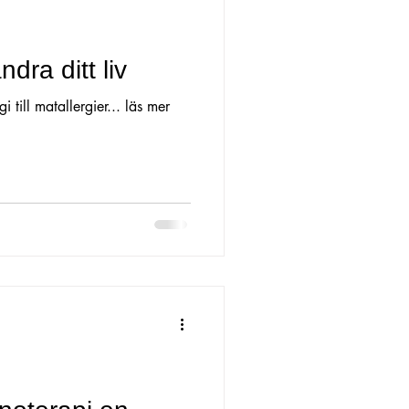
a
Eksem o utslag
dra ditt liv
till matallergier... läs mer