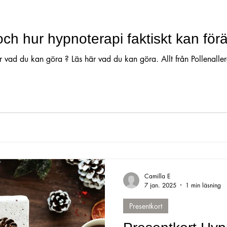
ression
Tips
ilska
aggression
Huvudvärk
Traum
ch hur hypnoterapi faktiskt kan förän
vad du kan göra ? Läs här vad du kan göra. Allt från Pollenallergi 
kvård
Tandläkarskräck
Camilla E
7 jan. 2025
1 min läsning
Presentkort