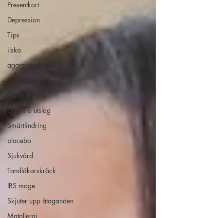
Presentkort
Depression
Tips
ilska
aggression
Huvudvärk
Trauma
Eksem o utslag
Smärtlindring
placebo
Sjukvård
Tandläkarskräck
IBS mage
Skjuter upp åtaganden
Matallergi