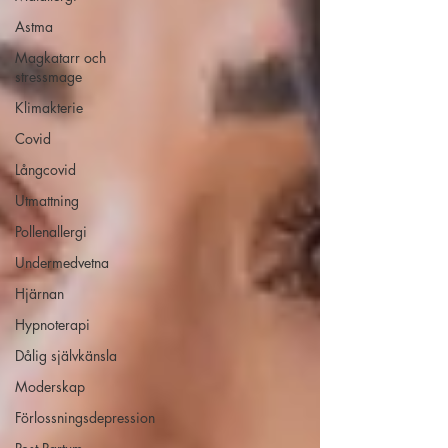
Astma
Magkatarr och
stressmage
Klimakterie
Covid
Långcovid
Utmattning
Pollenallergi
Undermedvetna
Hjärnan
Hypnoterapi
Dålig självkänsla
Moderskap
Förlossningsdepression