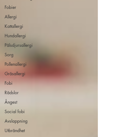
Fobier
Allergi
Kattallergi
Hundallergi
Pälsdjursallergi
Sorg
Pollenallergi
Gräsallergi
Fobi
Rädslor
Ångest
Social fobi
Avslappning
Utbrändhet