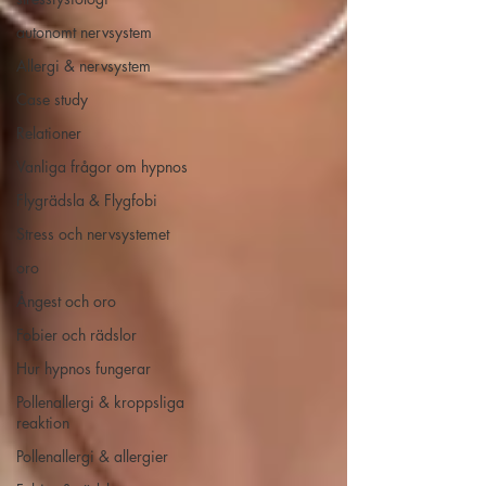
autonomt nervsystem
Allergi & nervsystem
Case study
Relationer
Vanliga frågor om hypnos
Flygrädsla & Flygfobi
Stress och nervsystemet
oro
Ångest och oro
Fobier och rädslor
Hur hypnos fungerar
Pollenallergi & kroppsliga
reaktion
Pollenallergi & allergier