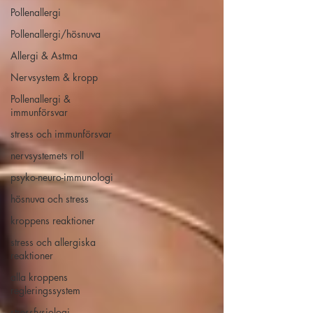
Pollenallergi
Pollenallergi/hösnuva
Allergi & Astma
Nervsystem & kropp
Pollenallergi &
immunförsvar
stress och immunförsvar
nervsystemets roll
psyko-neuro-immunologi
hösnuva och stress
kroppens reaktioner
stress och allergiska
reaktioner
alla kroppens
regleringssystem
stressfysiologi