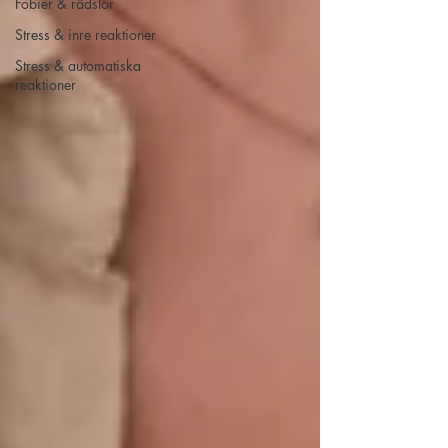
Fobier & rädslor
Stress & inre reaktioner
Stress & automatiska
reaktioner