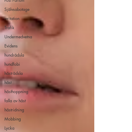
Post Partum
Självsabotage
irritation
Trafik
Undermedvetna
Evidens
hundrädsla
hundfobi
hästrädsla
häst
hästhoppning
falla av häst
hästridning
Mobbing
Lycka