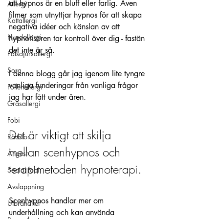
att hypnos är en bluff eller farlig. Även 
Allergi
filmer som utnyttjar hypnos för att skapa 
Kattallergi
negativa idéer och känslan av att 
Hundallergi
hypnotisören tar kontroll över dig - fastän 
det inte är så.
Pälsdjursallergi
Sorg
I denna blogg går jag igenom lite tyngre 
vanliga funderingar från vanliga frågor 
Pollenallergi
jag har fått under åren.
Gräsallergi
Fobi
Det är viktigt att skilja 
Rädslor
mellan scenhypnos och 
Ångest
terapimetoden hypnoterapi. 
Social fobi
Avslappning
Scenhypnos handlar mer om 
Utbrändhet
underhållning och kan använda 