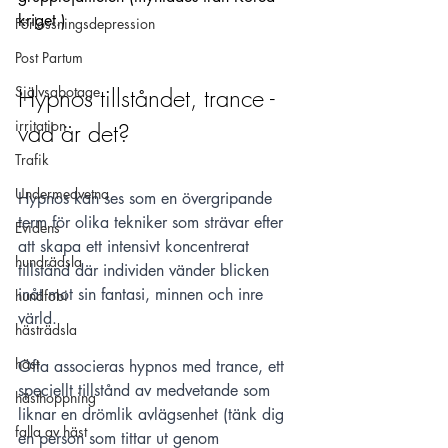
kriget.) 
Förlossningsdepression
Post Partum
Självsabotage
Hypnos tillståndet, trance - 
irritation
vad är det?
Trafik
Undermedvetna
Hypnos kan ses som en övergripande 
term för olika tekniker som strävar efter 
Evidens
att skapa ett intensivt koncentrerat 
hundrädsla
tillstånd där individen vänder blicken 
inåt mot sin fantasi, minnen och inre 
hundfobi
värld. 
hästrädsla
häst
Ofta associeras hypnos med trance, ett 
speciellt tillstånd av medvetande som 
hästhoppning
liknar en drömlik avlägsenhet (tänk dig 
falla av häst
en person som tittar ut genom 