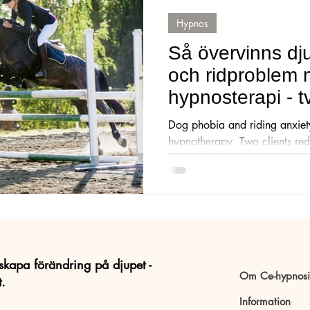
Hypnos
ression
Tips
ilska
aggression
Huvudvärk
Traum
Så övervinns dj
och ridproblem
kvård
Tandläkarskräck
hypnosterapi - t
klientberättelser
Dog phobia and riding anxiet
hypnotherapy. Two clients red
patterns and regained calm, 
their lives so much better.
skapa förändring på djupet -
Om Ce-hypnosi
t.
Information