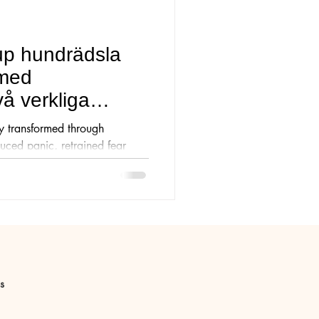
a
Eksem o utslag
up hundrädsla
 med
vå verkliga
y transformed through
uced panic, retrained fear
control and confidence making
s