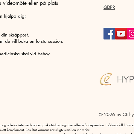
 videomöte eller på plats
GDPR
an hjälpa dig;
i din skräppost.
m du vill boka en första session.
medicinska skäl vid behov.​
© 2026 by CE-hy
jag arbetar inte med cancer, psykiatriska diagnoser eller svår depression. I sådana fall hänvisar
 ett komplement. Resultat varierar naturligtvis mellan individer.