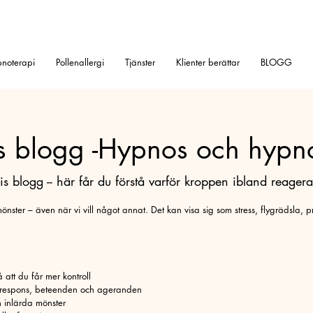
noterapi
Pollenallergi
Tjänster
Klienter berättar
BLOGG
s blogg -Hypnos och hypn
 blogg -- här får du förstå varför kroppen ibland reagerar 
nster – även när vi vill något annat. Det kan visa sig som stress, flygrädsla, pr
att du får mer kontroll
 respons, beteenden och ageranden
 inlärda mönster