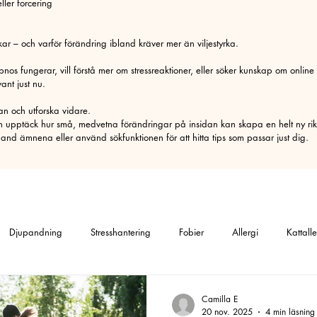
ler forcering
ar – och varför förändring ibland kräver mer än viljestyrka.
os fungerar, vill förstå mer om stressreaktioner, eller söker kunskap om online
nt just nu.
dan och utforska vidare.
h upptäck hur små, medvetna förändringar på insidan kan skapa en helt ny riktn
nd ämnena eller använd sökfunktionen för att hitta tips som passar just dig.
Djupandning
Stresshantering
Fobier
Allergi
Kattalle
allergi
Gräsallergi
Fobi
Rädslor
Ångest
Social f
Camilla E
20 nov. 2025
4 min läsning