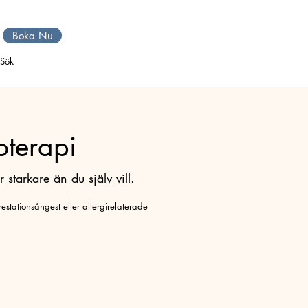
Boka Nu
Sök
oterapi
starkare än du själv vill.
estationsångest eller allergirelaterade