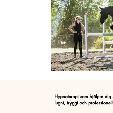
Utbrändhet
Presentkort
Dep
Smärtlindring
placebo
Sju
Hypnoterapi som hjälper dig 
lugnt, tryggt och professionell