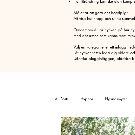
Hur förändring kan ske utan kamp el
Målet är att göra det begripligt.
Att visa hur kropp och sinne samverk
Oavsett om du är nyfiken på hur hypn
med det ämne som känns mest releva
Välj en kategori eller ett inlägg ne
Låt nyfikenheten leda dig vidare oc
Utforska blogginläggen, bläddra bla
All Posts
Hypnos
Hypnosmyter
Pälsdjursallergi
Sorg
Pollen