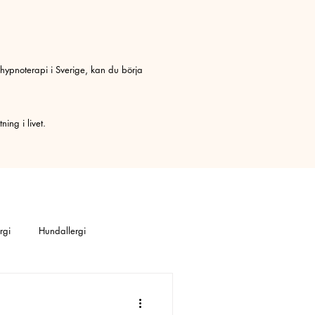
 hypnoterapi i Sverige, kan du börja
ing i livet.
rgi
Hundallergi
obi
Avslappning