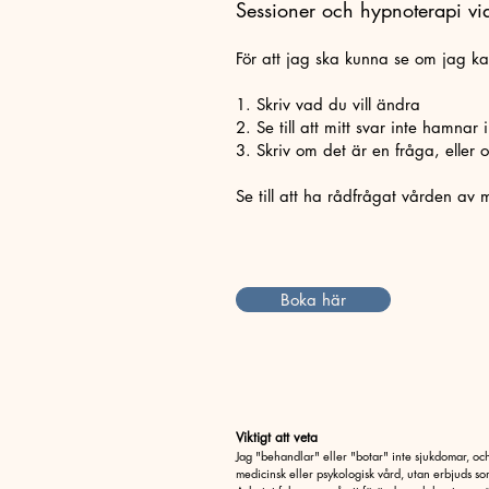
Sessioner och hypnoterapi via
För att jag ska kunna se om jag k
1. Skriv vad du vill ändra
2. Se till att mitt svar inte hamnar 
3. Skriv om det är en fråga, eller o
Se till att ha rådfrågat vården av 
Boka här
Viktigt att veta
Jag "behandlar" eller "botar" inte sjukdomar, och 
medicinsk eller psykologisk vård, utan erbjuds som