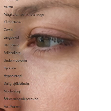
Astma
Magkatarr och stressmage
Klimakterie
Covid
Långcovid
Utmattning
Pollenallergi
Undermedvetna
Hjärnan
Hypnoterapi
Dålig självkänsla
Moderskap
Förlossningsdepression
Post Partum