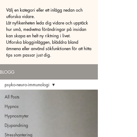
Välj en kategori eller ett inlägg nedan och
utforska vidare.
Låt nyfikenheten leda dig vidare och upptäck
hur små, medvetna förändringar på insidan
kan skapa en helt ny riktning i livet.
Utforska blogginläggen, bläddra bland
ämnena eller använd sökfunktionen för att hitta
tips som passar just dig.
BLOGG
psyko-neuro-immunologi
All Posts
Hypnos
Hypnosmyter
Djupandning
Stresshantering