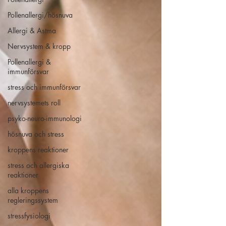
Pollenallergi/hösnuva
Allergi & Astma
Nervsystem & kropp
Pollenallergi &
immunförsvar
stress och immunförsvar
nervsystemets roll
psyko-neuro-immunologi
hösnuva och stress
kroppens reaktioner
stress och allergiska
reaktioner
alla kroppens
regleringssystem
stressfysiologi