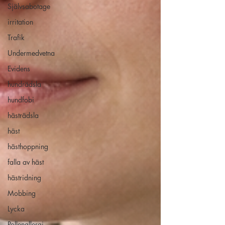
Självsabotage
irritation
Trafik
Undermedvetna
Evidens
hundrädsla
hundfobi
hästrädsla
häst
hästhoppning
falla av häst
hästridning
Mobbing
Lycka
Pollenallergi