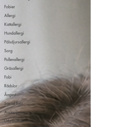
Fobier
Allergi
Kattallergi
Hundallergi
Pälsdjursallergi
Sorg
Pollenallergi
Gräsallergi
Fobi
Rädslor
Ångest
Social fobi
Avslappning
Utbrändhet