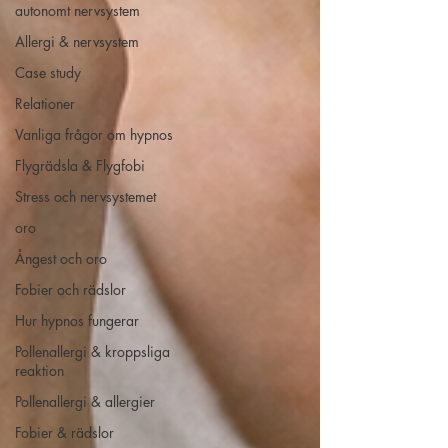
autonomt nervsystem
Allergi & nervsystem
Case study
Relationer
Vanliga frågor om hypnos
Flygrädsla & Flygfobi
Stress och nervsystemet
oro
Ångest och oro
Fobier och rädslor
Hur hypnos fungerar
Pollenallergi & kroppsliga
reaktion
Pollenallergi & allergier
Fobier & rädslor