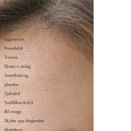
Presentkort
Depression
Tips
ilska
aggression
Huvudvärk
Trauma
Eksem o utslag
Smärtlindring
placebo
Sjukvård
Tandläkarskräck
IBS mage
Skjuter upp åtaganden
Matallergi