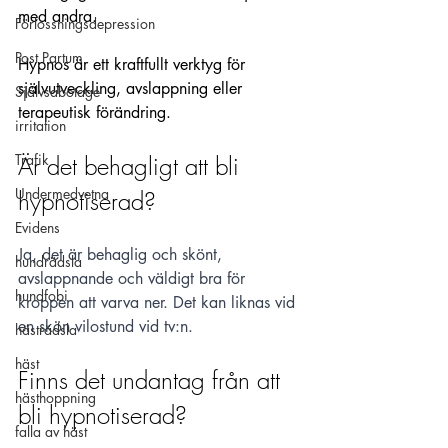
med andra.  
Förlossningsdepression
Post Partum
Hypnos är ett kraftfullt verktyg för 
självutveckling, avslappning eller 
Självsabotage
terapeutisk förändring.
irritation
Trafik
Är det behagligt att bli 
Undermedvetna
hypnotiserad?  
Evidens
Ja, det är behaglig och skönt, 
hundrädsla
avslappnande och väldigt bra för 
hundfobi
kroppen att varva ner. Det kan liknas vid 
en skön vilostund vid tv:n.  
hästrädsla
häst
Finns det undantag från att 
hästhoppning
bli hypnotiserad? 
falla av häst