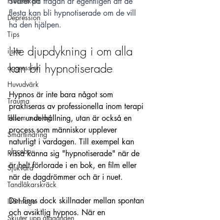
Presentkort
Svaret på frågan är egentligen att de 
flesta kan bli hypnotiserade om de vill 
Depression
ha den hjälpen. 
Tips
Lite djupdykning i om alla 
ilska
kan bli hypnotiserade
aggression
Huvudvärk
Hypnos är inte bara något som 
Trauma
praktiseras av professionella inom terapi 
Eksem o utslag
eller underhållning, utan är också en 
process som människor upplever 
Smärtlindring
naturligt i vardagen. Till exempel kan 
placebo
vissa känna sig "hypnotiserade" när de 
är helt förlorade i en bok, en film eller 
Sjukvård
när de dagdrömmer och är i nuet.
Tandläkarskräck
Det finns dock skillnader mellan spontan 
IBS mage
och avsiktlig hypnos. När en 
Skjuter upp åtaganden