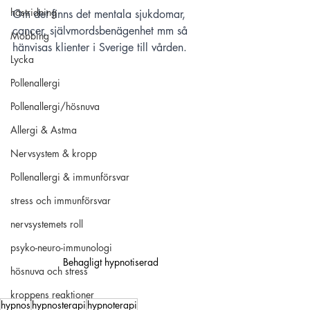
hästridning
Om det finns det mentala sjukdomar, 
cancer, självmordsbenägenhet mm så 
Mobbing
hänvisas klienter i Sverige till vården. 
Lycka
Pollenallergi
Pollenallergi/hösnuva
Allergi & Astma
Nervsystem & kropp
Pollenallergi & immunförsvar
stress och immunförsvar
nervsystemets roll
psyko-neuro-immunologi
Behagligt hypnotiserad
hösnuva och stress
kroppens reaktioner
hypnos
hypnosterapi
hypnoterapi