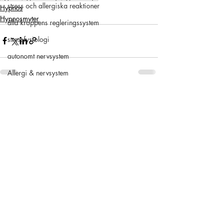
stress och allergiska reaktioner
Hypnos
Hypnosmyter
alla kroppens regleringssystem
stressfysiologi
autonomt nervsystem
Allergi & nervsystem
Case study
Senaste inlägg
Visa alla
Relationer
Vanliga frågor om hypnos
Flygrädsla & Flygfobi
Stress och nervsystemet
oro
Ångest och oro
Fobier och rädslor