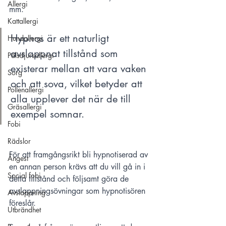
Allergi
mm. 
Kattallergi
Hypnos är ett naturligt 
Hundallergi
avslappnat tillstånd som 
Pälsdjursallergi
existerar mellan att vara vaken 
Sorg
och att sova, vilket betyder att 
Pollenallergi
alla upplever det när de till 
Gräsallergi
exempel somnar.  
Fobi
Rädslor
För att framgångsrikt bli hypnotiserad av 
Ångest
en annan person krävs att du vill gå in i 
Social fobi
detta tillstånd och följsamt göra de 
avslappningsövningar som hypnotisören 
Avslappning
föreslår. 
Utbrändhet