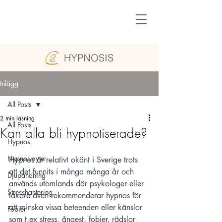
Inlägg
All Posts
2 min läsning
All Posts
Kan alla bli hypnotiserade?
Hypnos
Hypnosmyter
Hypnos är relativt okänt i Sverige trots 
att det funnits i många många år och 
Djupandning
används utomlands där psykologer eller 
Stresshantering
läkare även rekommenderar hypnos för 
att minska vissa beteenden eller känslor 
Fobier
som t.ex stress, ångest, fobier, rädslor 