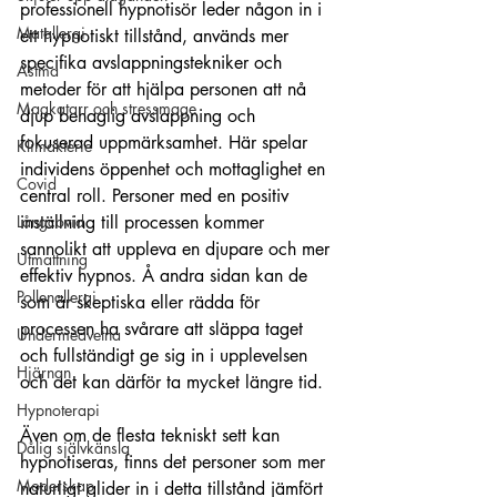
professionell hypnotisör leder någon in i 
Matallergi
ett hypnotiskt tillstånd, används mer 
specifika avslappningstekniker och 
Astma
metoder för att hjälpa personen att nå 
Magkatarr och stressmage
djup behaglig avslappning och 
fokuserad uppmärksamhet. Här spelar 
Klimakterie
individens öppenhet och mottaglighet en 
Covid
central roll. Personer med en positiv 
Långcovid
inställning till processen kommer 
sannolikt att uppleva en djupare och mer 
Utmattning
effektiv hypnos. Å andra sidan kan de 
Pollenallergi
som är skeptiska eller rädda för 
processen ha svårare att släppa taget 
Undermedvetna
och fullständigt ge sig in i upplevelsen 
Hjärnan
och det kan därför ta mycket längre tid. 
Hypnoterapi
Även om de flesta tekniskt sett kan 
Dålig självkänsla
hypnotiseras, finns det personer som mer 
Moderskap
naturligt glider in i detta tillstånd jämfört 