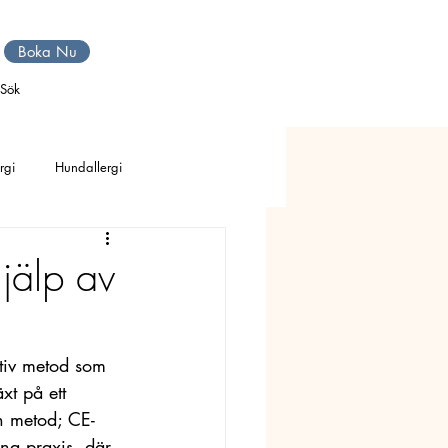
Boka Nu
Sök
rgi
Hundallergi
obi
Avslappning
jälp av
a
Eksem o utslag
tiv metod som 
xt på ett 
en metod; CE-
na praxis, där 