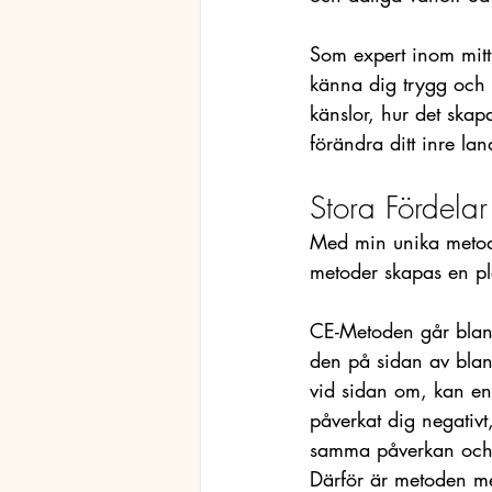
Som expert inom mit
känna dig trygg och 
känslor, hur det skap
förändra ditt inre la
Stora Fördela
Med min unika metod
metoder skapas en pla
CE-Metoden går bland 
den på sidan av blan
vid sidan om, kan en
påverkat dig negativt
samma påverkan och d
Därför är metoden mer