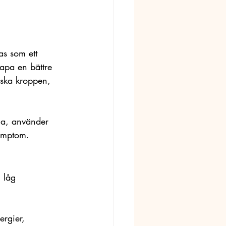
s som ett 
kapa en bättre 
iska kroppen, 
la, använder 
ymptom. 
 låg 
ergier, 