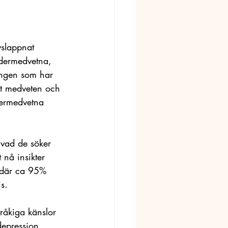
vslappnat 
ndermedvetna, 
ringen som har 
lt medveten och 
ndermedvetna 
 vad de söker 
 nå insikter 
t där ca 95% 
s. 
tråkiga känslor 
epression. 