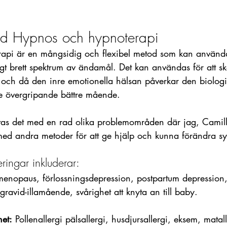
d Hypnos och hypnoterapi  
api är en mångsidig och flexibel metod som kan använda
igt brett spektrum av ändamål. Det kan användas för att s
a och då den inre emotionella hälsan påverkar den biolog
ge övergripande bättre mående. 
tas det med en rad olika problemområden där jag, Camil
ed andra metoder för att ge hjälp och kunna förändra s
ringar inkluderar: 
enopaus, förlossningsdepression, postpartum depression,
gravid-illamående, svårighet att knyta an till baby. 
het:
 Pollenallergi pälsallergi, husdjursallergi, eksem, matall