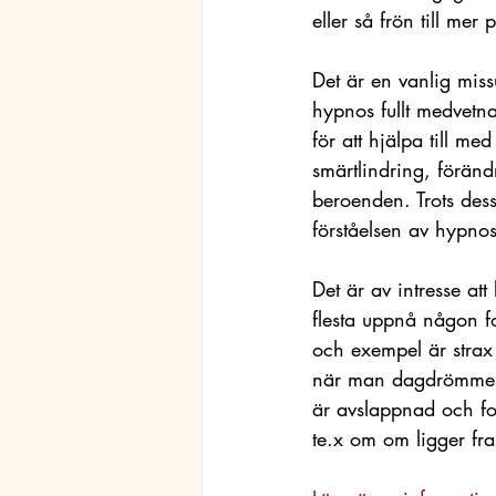
eller så frön till me
Det är en vanlig missu
hypnos fullt medvetn
för att hjälpa till m
smärtlindring, föränd
beroenden. Trots des
förståelsen av hypnos
Det är av intresse att
flesta uppnå någon fo
och exempel är strax
när man dagdrömmer. A
är avslappnad och fo
te.x om om ligger fram