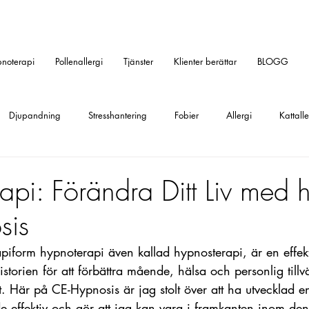
noterapi
Pollenallergi
Tjänster
Klienter berättar
BLOGG
Djupandning
Stresshantering
Fobier
Allergi
Kattalle
allergi
Gräsallergi
Fobi
Rädslor
Ångest
Social f
pi: Förändra Ditt Liv med h
sis
ression
Tips
ilska
aggression
Huvudvärk
Traum
piform hypnoterapi även kallad hypnosterapi, är en effek
torien för att förbättra mående, hälsa och personlig tillvä
kvård
Tandläkarskräck
tt. Här på CE-Hypnosis är jag stolt över att ha utvecklad 
 effektiv och gör att jag kan vara i framkanten inom den