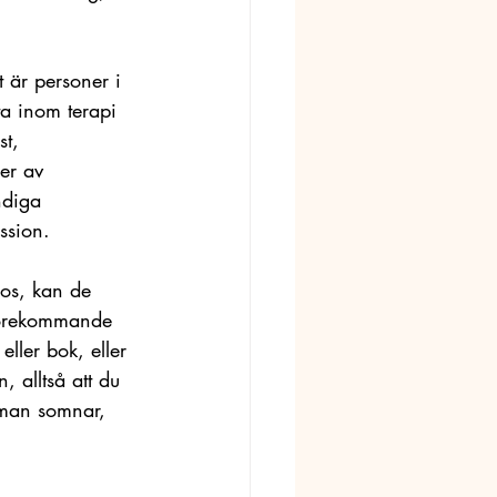
 
t är personer i 
a inom terapi 
t, 
er av 
ndiga 
ssion. 
nos, kan de 
 förekommande 
ller bok, eller 
, alltså att du 
 man somnar, 