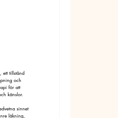
ett tillstånd 
ppning och 
pi för att 
ch känslor. 
medvetna sinnet 
inre läkning, 