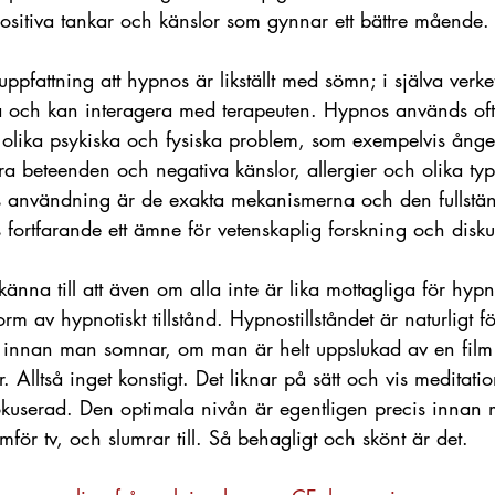
r positiva tankar och känslor som gynnar ett bättre mående.
ppfattning att hypnos är likställt med sömn; i själva verke
a och kan interagera med terapeuten. Hypnos används oft
ed olika psykiska och fysiska problem, som exempelvis ånges
ra beteenden och negativa känslor, allergier och olika typ
s användning är de exakta mekanismerna och den fullstä
 fortfarande ett ämne för vetenskaplig forskning och disku
 känna till att även om alla inte är lika mottagliga för hyp
rm av hypnotiskt tillstånd. Hypnostillståndet är naturligt
 innan man somnar, om man är helt uppslukad av en film e
lltså inget konstigt. Det liknar på sätt och vis meditation
kuserad. Den optimala nivån är egentligen precis innan
för tv, och slumrar till. Så behagligt och skönt är det. 