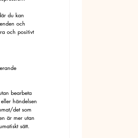
där du kan 
eenden och 
ra och positivt 
terande 
 utan bearbeta 
eller händelsen 
aumat/det som 
men är mer utan 
atiskt sätt.