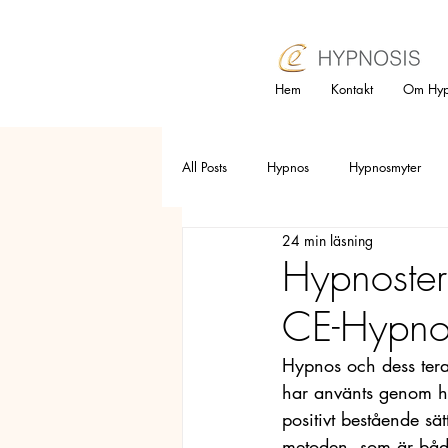
Hem
Kontakt
Om Hyp
All Posts
Hypnos
Hypnosmyter
24 min läsning
Pälsdjursallergi
Sorg
Pollen
Hypnostera
CE-Hypno
Utbrändhet
Presentkort
Dep
Hypnos och dess tera
har använts genom his
Smärtlindring
placebo
Sju
positivt bestående sä
metoden, som är både