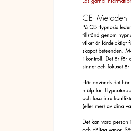
Läs gärna informatio
CE- Metoden 
På CE-Hypnosis leder 
tillstånd genom hypn
vilket är fördelaktig
skapat beteenden. Me
i kontroll. Det är för
sinnet och fokuset är
Här används det här b
hjälp för. Hypnoterap
och lösa inre konfli
(eller mer) av dina v
Det kan vara personlig
och dåliga vanor. S