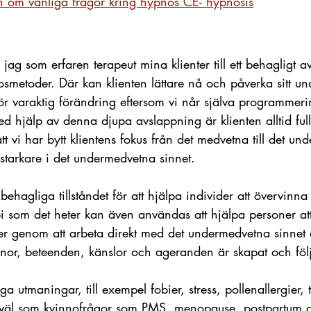
n om vanliga frågor kring hypnos CE- 
hypnosis
jag som erfaren terapeut mina klienter till ett behagligt a
osmetoder. Där kan klienten lättare nå och påverka sitt u
t för varaktig förändring eftersom vi når själva programme
d hjälp av denna djupa avslappning är klienten alltid ful
 att vi har bytt klientens fokus från det medvetna till det u
 starkare i det undermedvetna sinnet. 
ehagliga tillståndet för att hjälpa individer att övervinna
i som det heter kan även användas att hjälpa personer att
kter genom att arbeta direkt med det undermedvetna sinne
anor, beteenden, känslor och ageranden är skapat och följ
a utmaningar, till exempel fobier, stress, pollenallergier, 
åväl som kvinnofrågor som PMS, menopause, postpartum d