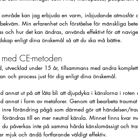
t område kan jag erbjuda en varm, inbjudande atmosfär 
bekväm. Min erfarenhet och förståelse för mänskliga bet
as och hur det kan ändras, används effektivt för att navige
ndskap enligt dina önskemål så att du ska må bättre. 
r med CE-metoden
, utvecklad under 15 år, tillsammans med andra komplet
n och process just för dig enligt dina önskemål. 
annat ut på att låta bli att djupdyka i känslorna i roten
d annat i form av metaforer. Genom att bearbeta traumat 
 inre förändring pågå som därmed gör att händelsen/tr
, förändras till en mer neutral känsla. Minnet finns kvar 
u påverkas inte på samma hårda känslomässigt och traum
 mjuk och ändå fortfarande väldigt effektiv.  