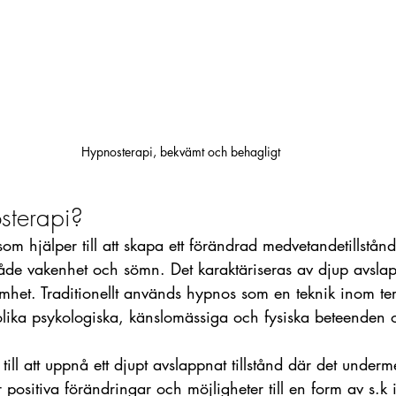
Hypnosterapi, bekvämt och behagligt
sterapi?
m hjälper till att skapa ett förändrad medvetandetillstånd, 
 både vakenhet och sömn. Det karaktäriseras av djup avsla
het. Traditionellt används hypnos som en teknik inom tera
lika psykologiska, känslomässiga och fysiska beteenden o
till att uppnå ett djupt avslappnat tillstånd där det under
r positiva förändringar och möjligheter till en form av s.k 