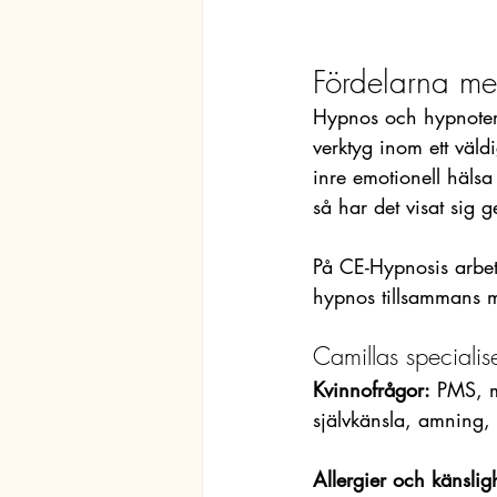
Fördelarna me
Hypnos och hypnoter
verktyg inom ett väld
inre emotionell häls
så har det visat sig 
På CE-Hypnosis arbe
hypnos tillsammans m
Camillas specialise
Kvinnofrågor:
 PMS, m
självkänsla, amning, 
Allergier och känslig